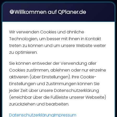
|
QPlaner
🍪
Willkommen auf QPlaner.de
Wir verwenden Cookies und ähnliche
Technologien, um besser mit Ihnen in Kontakt
QPlaner - Newsletter
treten zu können und um unsere Website weiter
zu optimieren.
News und Wissenswertes rund um
Sie können entweder der Verwendung aller
Personaleinsatzplanung,
Cookies zustimmen, ablehnen oder nur einzelne
Produktionsplanung,
aktivieren (über Einstellungen). Ihre Cookie-
Maschinenoptimierung, Terminbuchung,
Einstellungen und Zustimmungen können Sie
Arbeitsplanung und Zeitwirtschaft.
jeder Zeit über unsere Datenschutzerklärung
(erreichbar über die Fußleiste unserer Webseite)
Jetzt Newsletter abonnieren!
zurückziehen und bearbeiten.
Datenschutzerklärung
Impressum