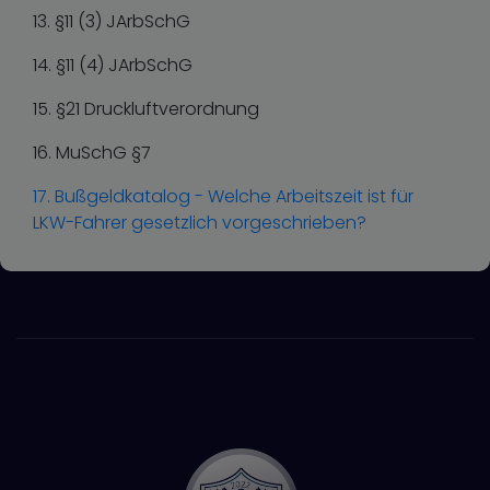
13. §11 (3) JArbSchG
14. §11 (4) JArbSchG
15. §21 Druckluftverordnung
16. MuSchG §7
17. Bußgeldkatalog - Welche Arbeitszeit ist für
LKW-Fahrer gesetzlich vorgeschrieben?