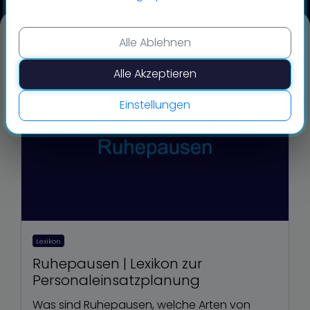
Alle Ablehnen
Alle Akzeptieren
Einstellungen
Lexikon
Ruhepausen | Lexikon zur
Personaleinsatzplanung
Was sind Ruhepausen, welche Arten von