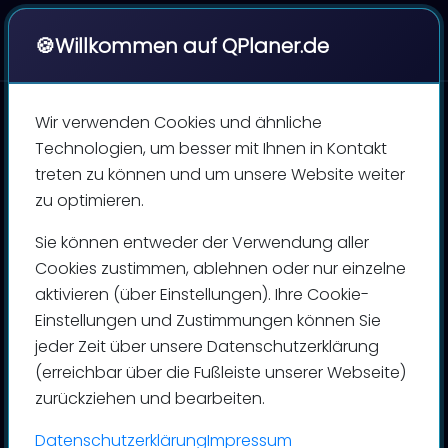
|
QPlaner
🍪
Willkommen auf QPlaner.de
Wir verwenden Cookies und ähnliche
Technologien, um besser mit Ihnen in Kontakt
QPlaner-Blog
treten zu können und um unsere Website weiter
zu optimieren.
News und Wissenswertes rund um
Sie können entweder der Verwendung aller
Personaleinsatzplanung,
Cookies zustimmen, ablehnen oder nur einzelne
Produktionsplanung,
aktivieren (über Einstellungen). Ihre Cookie-
Maschinenoptimierung, Terminbuchung,
Einstellungen und Zustimmungen können Sie
Arbeitsplanung und Zeitwirtschaft.
jeder Zeit über unsere Datenschutzerklärung
(erreichbar über die Fußleiste unserer Webseite)
Jetzt den Newsletter abonnieren
zurückziehen und bearbeiten.
Datenschutzerklärung
Impressum